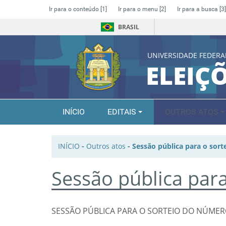
Ir para o conteúdo
[1]
Ir para o menu
[2]
Ir para a busca
[3]
BRASIL
UNIVERSIDADE FEDERA
ELEIÇ
INÍCIO
EDITAIS
OUTROS ATOS
INÍCIO
-
Outros atos
-
Sessão pública para o sort
Sessão pública para
SESSÃO PÚBLICA PARA O SORTEIO DO NÚM