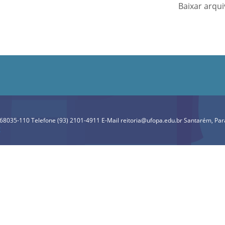
Baixar arqu
P 68035-110 Telefone (93) 2101-4911 E-Mail reitoria@ufopa.edu.br Santarém, Pará
C