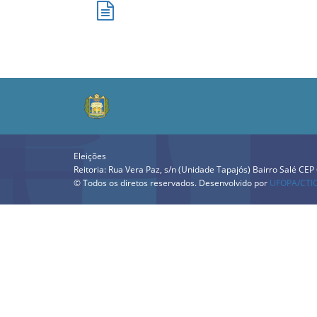
Eleições
Reitoria: Rua Vera Paz, s/n (Unidade Tapajós) Bairro Salé CE
© Todos os diretos reservados. Desenvolvido por
UFOPA/CTI