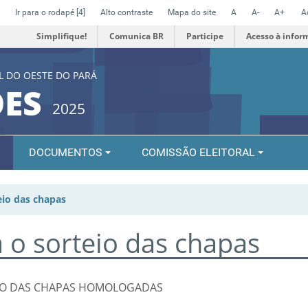
Ir para o rodapé
[4]
Alto contraste
Mapa do site
A
A-
A+
A
Simplifique!
Comunica BR
Participe
Acesso à infor
L DO OESTE DO PARÁ
ÕES
2025
DOCUMENTOS
COMISSÃO ELEITORAL
eio das chapas
 o sorteio das chapas
ERO DAS CHAPAS HOMOLOGADAS