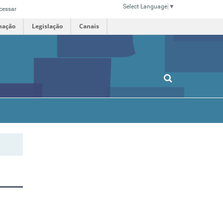
Select Language
▼
cessar
mação
Legislação
Canais