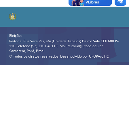
Eleições
Reitoria: Rua Vera Paz, s/n (Unidade Tapajós) Bairro Salé CEP 68035-
110 Telefone (93) 2101-4911 E-Mail reitoria@ufopa.edu.br
Santarém, Pará, Brasil
© Todos os diretos reservados. Desenvolvido por
UFOPA/CTIC