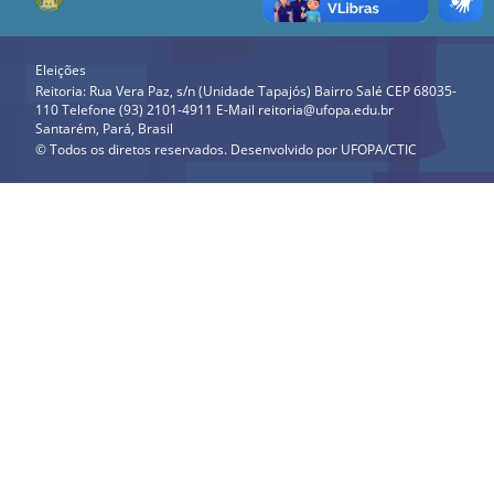
Eleições
Reitoria: Rua Vera Paz, s/n (Unidade Tapajós) Bairro Salé CEP 68035-
110 Telefone (93) 2101-4911 E-Mail reitoria@ufopa.edu.br
Santarém, Pará, Brasil
© Todos os diretos reservados. Desenvolvido por
UFOPA/CTIC