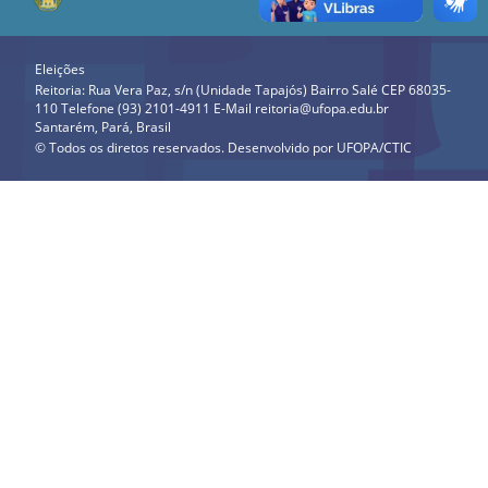
Eleições
Reitoria: Rua Vera Paz, s/n (Unidade Tapajós) Bairro Salé CEP 68035-
110 Telefone (93) 2101-4911 E-Mail reitoria@ufopa.edu.br
Santarém, Pará, Brasil
© Todos os diretos reservados. Desenvolvido por
UFOPA/CTIC