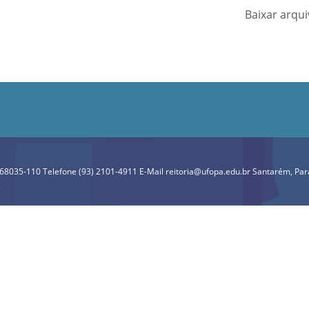
Baixar arqu
P 68035-110 Telefone (93) 2101-4911 E-Mail reitoria@ufopa.edu.br Santarém, Pará
C