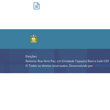
Eleições
Reitoria: Rua Vera Paz, s/n (Unidade Tapajós) Bairro Salé CE
© Todos os diretos reservados. Desenvolvido por
UFOPA/CTI