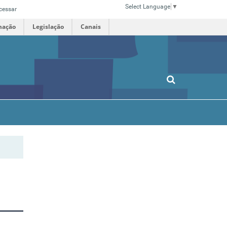
Select Language
▼
cessar
mação
Legislação
Canais