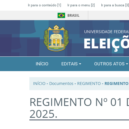
Ir para o conteúdo
[1]
Ir para o menu
[2]
Ir para a busca
[3]
BRASIL
UNIVERSIDADE FEDERA
ELEIÇ
INÍCIO
EDITAIS
OUTROS ATOS
INÍCIO
-
Documentos
-
REGIMENTO
-
REGIMENTO 
REGIMENTO Nº 01 
2025.