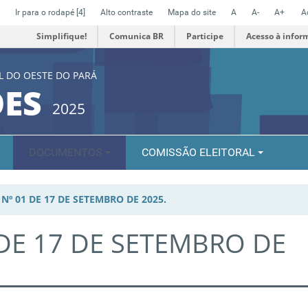
Ir para o rodapé
[4]
Alto contraste
Mapa do site
A
A-
A+
A
Simplifique!
Comunica BR
Participe
Acesso à infor
L DO OESTE DO PARÁ
ÕES
2025
DOCUMENTOS
COMISSÃO ELEITORAL
Nº 01 DE 17 DE SETEMBRO DE 2025.
DE 17 DE SETEMBRO DE