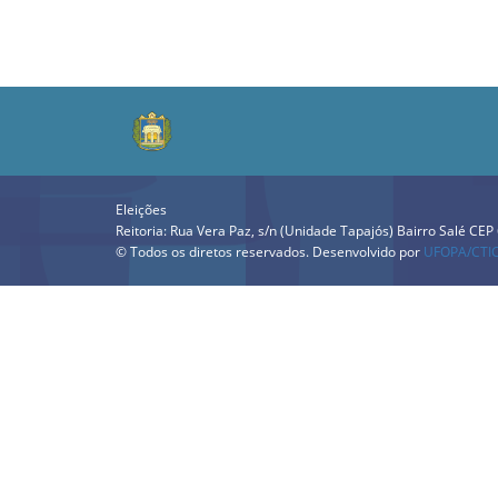
Eleições
Reitoria: Rua Vera Paz, s/n (Unidade Tapajós) Bairro Salé CE
© Todos os diretos reservados. Desenvolvido por
UFOPA/CTI