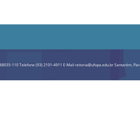
P 68035-110 Telefone (93) 2101-4911 E-Mail reitoria@ufopa.edu.br Santarém, Pará
C