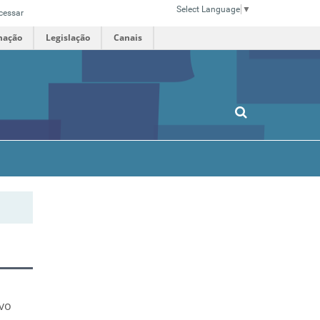
Select Language
▼
cessar
mação
Legislação
Canais
ivo