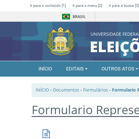
Ir para o conteúdo
[1]
Ir para o menu
[2]
Ir para a busca
[3]
BRASIL
UNIVERSIDADE FEDERA
ELEIÇ
INÍCIO
EDITAIS
OUTROS ATOS
INÍCIO
-
Documentos
-
Formulários
-
Formulario 
Formulario Repres