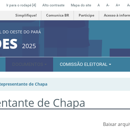
Ir para o rodapé
[4]
Alto contraste
Mapa do site
A
A-
A+
A
Simplifique!
Comunica BR
Participe
Acesso à infor
L DO OESTE DO PARÁ
ÕES
2025
DOCUMENTOS
COMISSÃO ELEITORAL
Representante de Chapa
entante de Chapa
Baixar arqu