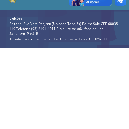
Eleições
Reitoria: Rua Vera Paz, s/n (Unidade Tapajós) Bairro Salé CEP 68035-
110 Telefone (93) 2101-4911 E-Mail reitoria@ufopa.edu.br
Santarém, Pará, Brasil
© Todos os diretos reservados. Desenvolvido por
UFOPA/CTIC